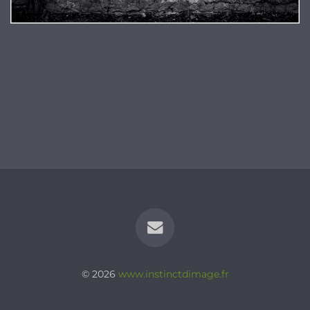
© 2026
www.instinctdimage.fr